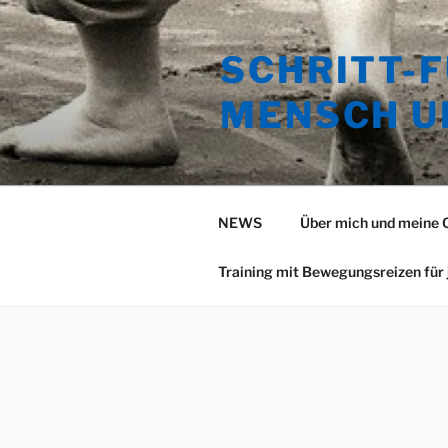
Zum
Inhalt
SCHRITT-F
springen
MENSCH U
NEWS
Über mich und meine Q
Training mit Bewegungsreizen für 