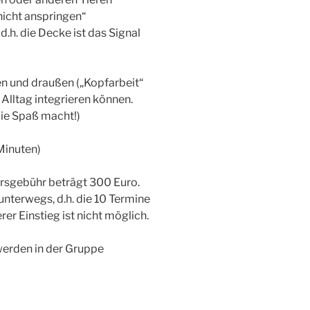
nicht anspringen“
.h. die Decke ist das Signal
n und draußen („Kopfarbeit“
 Alltag integrieren können.
die Spaß macht!)
Minuten)
Kursgebühr beträgt 300 Euro.
unterwegs, d.h. die 10 Termine
er Einstieg ist nicht möglich.
werden in der Gruppe