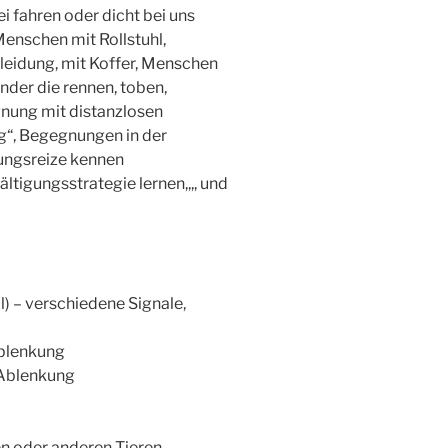
 fahren oder dicht bei uns
Menschen mit Rollstuhl,
leidung, mit Koffer, Menschen
nder die rennen, toben,
ung mit distanzlosen
g“, Begegnungen in der
ungsreize kennen
tigungsstrategie lernen,,,, und
l) – verschiedene Signale,
Ablenkung
 Ablenkung
 oder anderen Tieren